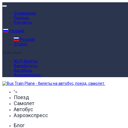
О компании
Помощь
Контакты
Русский
Русский
English
Мой заказ
Ж/Д билеты
Авиабилеты
Автобусы
Аэроэкспресс
">
Поезд
Самолет
Автобус
Аэроэкспресс
Блог